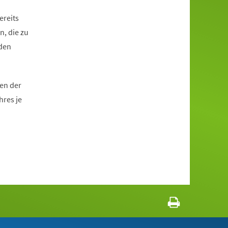
ereits
n, die zu
den
en der
hres je
n