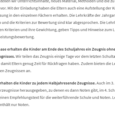
stellen wir Unterrichtsinhalte, neues Material, Methoden und die zu
vor. Mit der Einladung haben die Eltern auch eine Aufstellung der K
sung in den einzelnen Fächern erhalten. Die Lehrkräfte der Jahrga
und die Kriterien zur Bewertung sind klar abgesprochen. Die Lehr
ten Kriterien und ihre Gewichtung, geben Tipps und Hinweise zum 
Leistungsbewertung.
ase erhalten die Kinder am Ende des Schuljahres ein Zeugnis ohn
ugnisses.
Wir teilen das Zeugnis einige Tage vor dem letzten Schulta
damit Eltern genug Zeit für Rückfragen haben. Zudem bieten die L
den Zeugnissen an.
 erhalten die Kinder zu jedem Halbjahresende Zeugnisse.
Auch im 3.
rzeugnisse herausgegeben, zu denen es dann Noten gibt, im 4. Sch
 einen Empfehlungstext für die weiterführende Schule und Noten. L
nthält nur Noten.