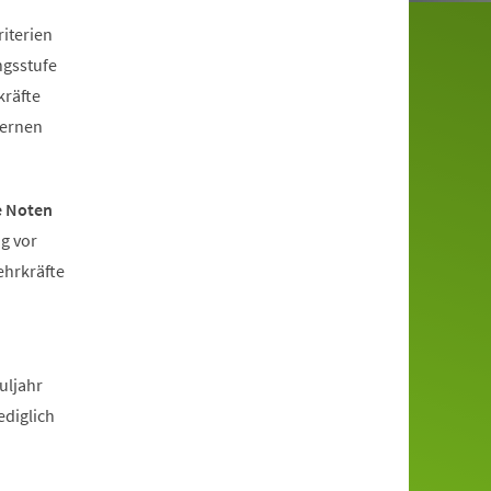
riterien
ngsstufe
kräfte
Lernen
e Noten
g vor
ehrkräfte
uljahr
ediglich