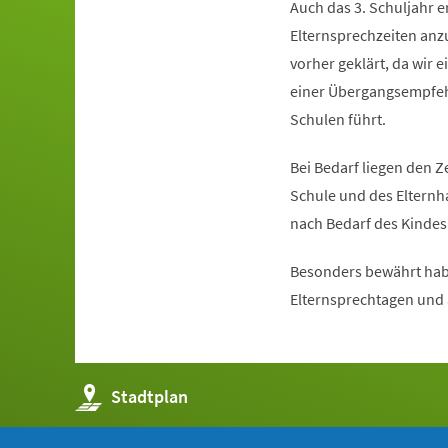
Auch das 3. Schuljahr e
Elternsprechzeiten anz
vorher geklärt, da wir 
einer Übergangsempfeh
Schulen führt.
Bei Bedarf liegen den 
Schule und des Elternha
nach Bedarf des Kindes 
Besonders bewährt hab
Elternsprechtagen und
(Öffnet
Stadtplan
in
einem