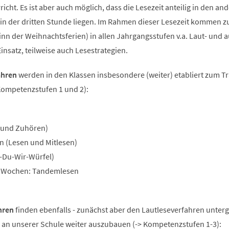
icht. Es ist aber auch möglich, dass die Lesezeit anteilig in den an
e in der dritten Stunde liegen. Im Rahmen dieser Lesezeit kommen 
ginn der Weihnachtsferien) in allen Jahrgangsstufen v.a. Laut- und 
insatz, teilweise auch Lesestrategien.
ahren
werden in den Klassen insbesondere (weiter) etabliert zum Tr
 Kompetenzstufen 1 und 2):
n und Zuhören)
n (Lesen und Mitlesen)
h-Du-Wir-Würfel)
n Wochen: Tandemlesen
hren
finden ebenfalls - zunächst aber den Lautleseverfahren unter
r an unserer Schule weiter auszubauen (-> Kompetenzstufen 1-3):