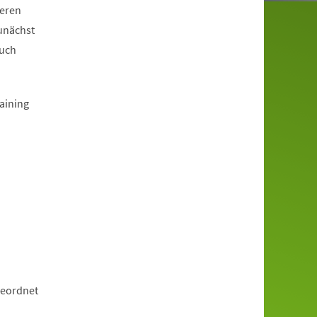
deren
zunächst
auch
aining
geordnet