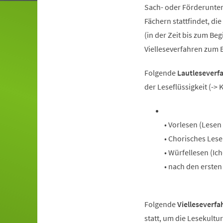
Sach- oder Förderunterr
Fächern stattfindet, di
(in der Zeit bis zum Be
Vielleseverfahren zum E
Folgende
Lautleseverf
der Leseflüssigkeit (->
• Vorlesen (Lese
• Chorisches Lese
• Würfellesen (Ic
• nach den erste
Folgende
Vielleseverfa
statt, um die Lesekultu