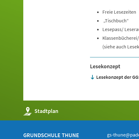
Freie Lesezeiten
„Tischbuch“
Lesepass/ Leser
Klassenbücherei/
(siehe auch Lese
Lesekonzept
Lesekonzept der GG
(Öffnet
Stadtplan
in
einem
neuen
Tab)
GRUNDSCHULE THUNE
gs-thune@pad