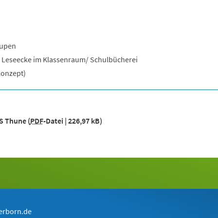
aupen
 Leseecke im Klassenraum/ Schulbücherei
konzept)
S Thune
PDF
-Datei
226,97 kB
erborn.de