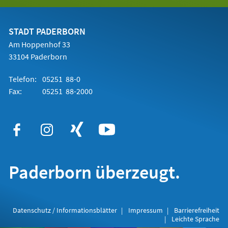
in
einem
neuen
Tab)
STADT PADERBORN
Am Hoppenhof 33
33104 Paderborn
Telefon:
05251 88-0
Fax:
05251 88-2000
Paderborn überzeugt.
Datenschutz / Informationsblätter
Impressum
Barrierefreiheit
Leichte Sprache