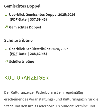
einem
Gemischtes Doppel
neuen
Tab)
Überblick Gemischtes Doppel 2025/2026
PDF
-Datei
337,59 kB
(Öffnet
Gemischtes Doppel
in
einem
Schülertribüne
neuen
Tab)
Überblick Schülertribüne 2025/2026
PDF
-Datei
268,62 kB
(Öffnet
Schülertribüne
in
einem
neuen
KULTURANZEIGER
Tab)
Der Kulturanzeiger Paderborn ist ein regelmäßig
erscheinendes Veranstaltungs- und Kulturmagazin für die
Stadt und den Kreis Paderborn. Es bündelt Termine und