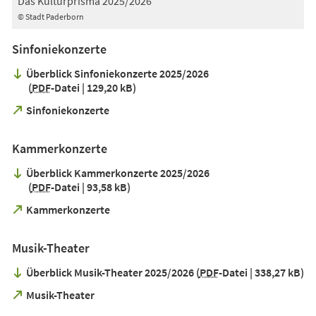
Das Kulturprisma 2025/2026
© Stadt Paderborn
Sinfoniekonzerte
Überblick Sinfoniekonzerte 2025/2026
PDF
-Datei
129,20 kB
(Öffnet
Sinfoniekonzerte
in
einem
Kammerkonzerte
neuen
Tab)
Überblick Kammerkonzerte 2025/2026
PDF
-Datei
93,58 kB
(Öffnet
Kammerkonzerte
in
einem
Musik-Theater
neuen
Tab)
Überblick Musik-Theater 2025/2026
PDF
-Datei
338,27 kB
(Öffnet
Musik-Theater
in