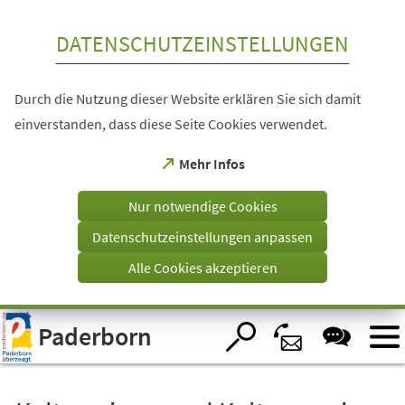
Inhalt anspringen
DATENSCHUTZEINSTELLUNGEN
Durch die Nutzung dieser Website erklären Sie sich damit
einverstanden, dass diese Seite Cookies verwendet.
(Öffnet
Mehr Infos
in
einem
Nur notwendige Cookies
neuen
Tab)
Datenschutzeinstellungen anpassen
Alle Cookies akzeptieren
Visuelle
Paderborn
Assistenzsoftware
öffnen.