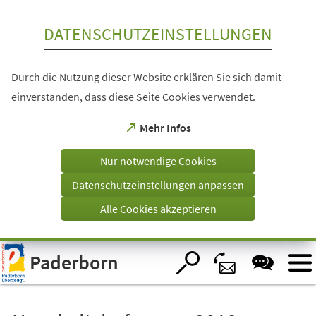
Inhalt anspringen
DATENSCHUTZEINSTELLUNGEN
Durch die Nutzung dieser Website erklären Sie sich damit
einverstanden, dass diese Seite Cookies verwendet.
(Öffnet
Mehr Infos
in
einem
Nur notwendige Cookies
neuen
Tab)
Datenschutzeinstellungen anpassen
Alle Cookies akzeptieren
Visuelle
Paderborn
Assistenzsoftware
öffnen.