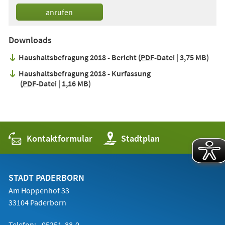
anrufen
Downloads
Haushaltsbefragung 2018 - Bericht
PDF
-Datei
3,75 MB
Haushaltsbefragung 2018 - Kurfassung
PDF
-Datei
1,16 MB
Kontaktformular
(Öffnet
Stadtplan
in
einem
neuen
Tab)
STADT PADERBORN
Am Hoppenhof 33
33104 Paderborn
Telefon:
05251 88-0