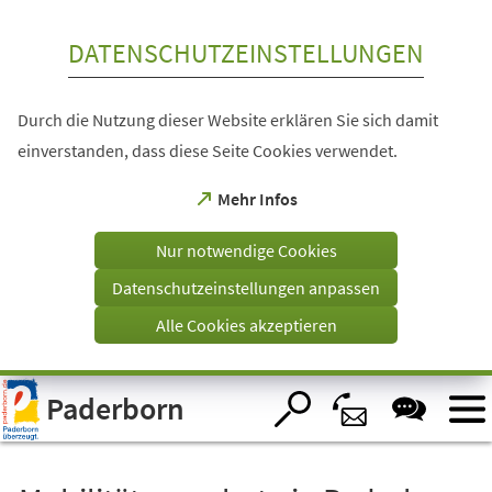
Inhalt anspringen
DATENSCHUTZEINSTELLUNGEN
Durch die Nutzung dieser Website erklären Sie sich damit
einverstanden, dass diese Seite Cookies verwendet.
(Öffnet
Mehr Infos
in
einem
Nur notwendige Cookies
neuen
Tab)
Datenschutzeinstellungen anpassen
Alle Cookies akzeptieren
Visuelle
Paderborn
Assistenzsoftware
öffnen.