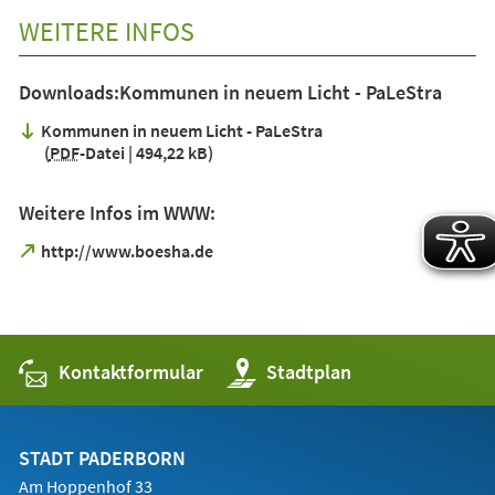
WEITERE INFOS
Downloads:Kommunen in neuem Licht - PaLeStra
Kommunen in neuem Licht - PaLeStra
PDF
-Datei
494,22 kB
Weitere Infos im WWW:
(Öffnet
http://www.boesha.de
in
einem
neuen
Tab)
Kontaktformular
(Öffnet
Stadtplan
in
einem
neuen
Tab)
STADT PADERBORN
Am Hoppenhof 33