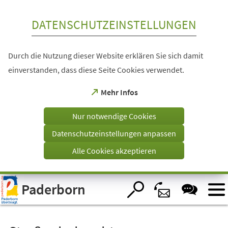
Inhalt anspringen
DATENSCHUTZEINSTELLUNGEN
Durch die Nutzung dieser Website erklären Sie sich damit
einverstanden, dass diese Seite Cookies verwendet.
(Öffnet
Mehr Infos
in
einem
Nur notwendige Cookies
neuen
Tab)
Datenschutzeinstellungen anpassen
Alle Cookies akzeptieren
Visuelle
Paderborn
Assistenzsoftware
öffnen.