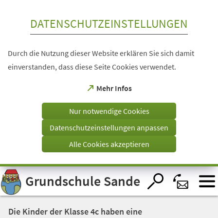
Inhalt anspringen
DATENSCHUTZEINSTELLUNGEN
Durch die Nutzung dieser Website erklären Sie sich damit
einverstanden, dass diese Seite Cookies verwendet.
(Öffnet
Mehr Infos
in
einem
Nur notwendige Cookies
neuen
Tab)
Datenschutzeinstellungen anpassen
Alle Cookies akzeptieren
Visuelle
Grundschule Sande
Assistenzsoftware
öffnen.
Die Kinder der Klasse 4c haben eine