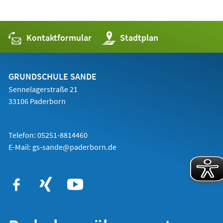
Kontaktformular
(Öffnet
Stadtplan
in
einem
neuen
Tab)
GRUNDSCHULE SANDE
Sennelagerstraße 21
33106 Paderborn
Telefon: 05251-8814460
E-Mail:
gs-sande@paderborn.de