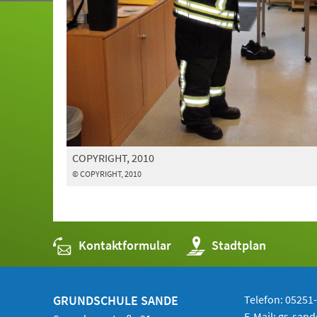
COPYRIGHT, 2010
© COPYRIGHT, 2010
Kontaktformular
(Öffnet
Stadtplan
in
einem
neuen
Tab)
GRUNDSCHULE SANDE
Telefon: 05251
E-Mail:
gs-san