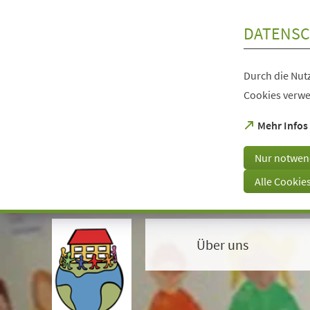
Inhalt anspringen
DATENSC
Durch die Nutz
Cookies verwe
(Öffnet
Mehr Infos
in
einem
Nur notwen
neuen
Tab)
Alle Cookie
Visuelle
Assistenzsoftware
öffnen.
Über uns
Mit
der
Tastatur
erreichbar
über
ALT