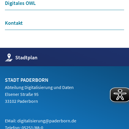
neuen
Digitales OWL
Tab)
Kontakt
(Öffnet
Stadtplan
in
einem
neuen
Tab)
STADT PADERBORN
Abteilung Digitalisierung und Daten
Elsener Straße 95
33102 Paderborn
EMail:
digitalisierung@paderborn.de
Telefon:
05251/88-0