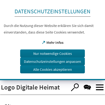
Inhalt anspringen
DATENSCHUTZEINSTELLUNGEN
Durch die Nutzung dieser Website erklären Sie sich damit
einverstanden, dass diese Seite Cookies verwendet.
(Öffnet
Mehr Infos
in
einem
Nur notwendige Cookies
neuen
Tab)
Datenschutzeinstellungen anpassen
Alle Cookies akzeptieren
Visuelle
Logo Digitale Heimat
Assistenzsoftware
öffnen.