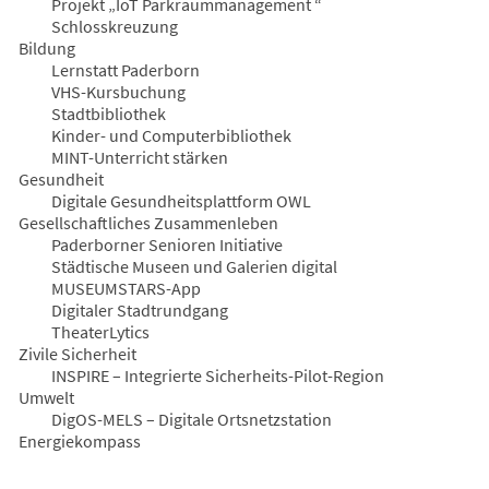
Projekt „IoT Parkraummanagement “
Schlosskreuzung
Bildung
Lernstatt Paderborn
VHS-Kursbuchung
Stadtbibliothek
Kinder- und Computerbibliothek
MINT-Unterricht stärken
Gesundheit
Digitale Gesundheitsplattform OWL
Gesellschaftliches Zusammenleben
Paderborner Senioren Initiative
Städtische Museen und Galerien digital
MUSEUMSTARS-App
Digitaler Stadtrundgang
TheaterLytics
Zivile Sicherheit
INSPIRE – Integrierte Sicherheits-Pilot-Region
Umwelt
DigOS-MELS – Digitale Ortsnetzstation
(Öffnet
Energiekompass
in
einem