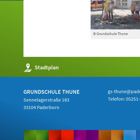
© Grundschule Thune
(Öffnet
Stadtplan
in
einem
neuen
Tab)
GRUNDSCHULE THUNE
gs-thune@pad
Telefon:
05251
Sennelagerstraße 183
33104 Paderborn