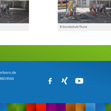
© Grundschule Thune
erborn.de
-8814560