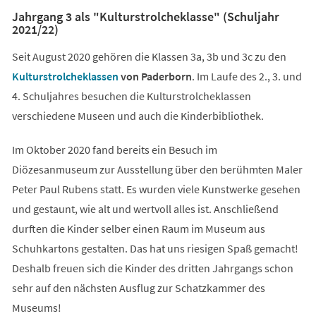
Jahrgang 3 als "Kulturstrolcheklasse" (Schuljahr
2021/22)
Seit August 2020 gehören die Klassen 3a, 3b und 3c zu den
(Öffnet
Kulturstrolcheklassen
von Paderborn
. Im Laufe des 2., 3. und
in
4. Schuljahres besuchen die Kulturstrolcheklassen
einem
verschiedene Museen und auch die Kinderbibliothek.
neuen
Im Oktober 2020 fand bereits ein Besuch im
Tab)
Diözesanmuseum zur Ausstellung über den berühmten Maler
Peter Paul Rubens statt. Es wurden viele Kunstwerke gesehen
und gestaunt, wie alt und wertvoll alles ist. Anschließend
durften die Kinder selber einen Raum im Museum aus
Schuhkartons gestalten. Das hat uns riesigen Spaß gemacht!
Deshalb freuen sich die Kinder des dritten Jahrgangs schon
sehr auf den nächsten Ausflug zur Schatzkammer des
Museums!