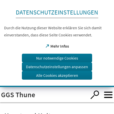
Inhalt anspringen
DATENSCHUTZEINSTELLUNGEN
Durch die Nutzung dieser Website erklären Sie sich damit
einverstanden, dass diese Seite Cookies verwendet.
(Öffnet
Mehr Infos
in
einem
Nur notwendige Cookies
neuen
Tab)
Datenschutzeinstellungen anpassen
Alle Cookies akzeptieren
Visuelle
GGS Thune
Assistenzsoftware
öffnen.