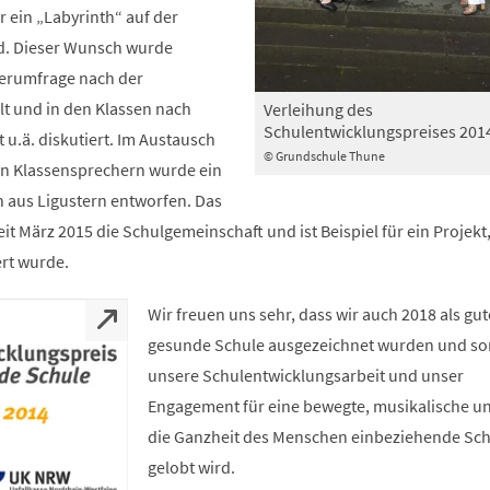
r ein „Labyrinth“ auf der
d. Dieser Wunsch wurde
lerumfrage nach der
lt und in den Klassen nach
Verleihung des
Schulentwicklungspreises 201
u.ä. diskutiert. Im Austausch
© Grundschule Thune
en Klassensprechern wurde ein
h aus Ligustern entworfen. Das
eit März 2015 die Schulgemeinschaft und ist Beispiel für ein Projekt
ert wurde.
Wir freuen uns sehr, dass wir auch 2018 als gut
gesunde Schule ausgezeichnet wurden und so
unsere Schulentwicklungsarbeit und unser
Engagement für eine bewegte, musikalische u
die Ganzheit des Menschen einbeziehende Sc
gelobt wird.