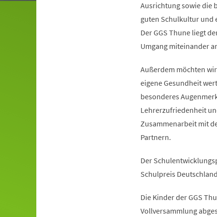
Ausrichtung sowie die 
guten Schulkultur und 
Der GGS Thune liegt der
Umgang miteinander a
Außerdem möchten wir d
eigene Gesundheit wert
besonderes Augenmerk s
Lehrerzufriedenheit un
Zusammenarbeit mit de
Partnern.
Der Schulentwicklungspr
Schulpreis Deutschland
Die Kinder der GGS Thu
Vollversammlung abgest