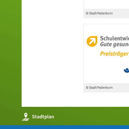
© Stadt Paderborn
© Stadt Paderborn
(Öffnet
Stadtplan
in
einem