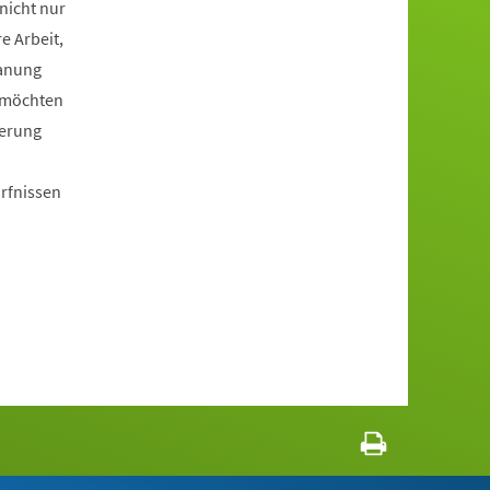
nicht nur
e Arbeit,
lanung
i möchten
derung
n
ürfnissen