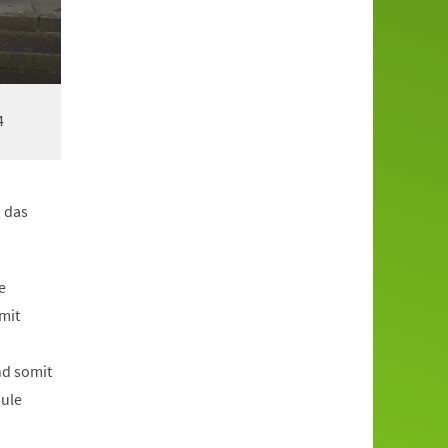
4
, das
e
mit
nd somit
hule