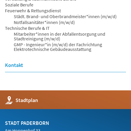
Soziale Berufe
Feuerwehr & Rettungsdienst
Städt. Brand- und Oberbrandmeister*innen (m/w/d)
Notfallsanitäter*innen (m/w/d)
Technische Berufe & IT
Mitarbeiter*innen in der Abfallentsorgung und
Stadtreinigung (m/w/d)
GMP - Ingenieur*in (m/w/d) der Fachrichtung
Elektrotechnische Gebäudeausstattung
Kontakt
(Öffnet
Stadtplan
in
einem
neuen
Tab)
STADT PADERBORN
Am Hoppenhof 33