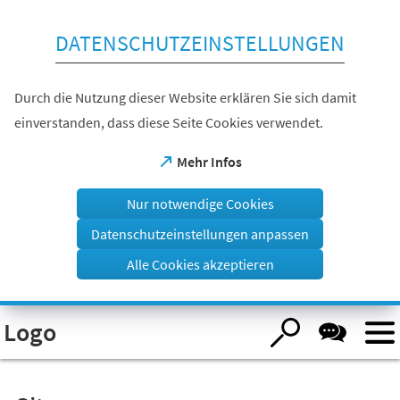
Inhalt anspringen
DATENSCHUTZEINSTELLUNGEN
Durch die Nutzung dieser Website erklären Sie sich damit
einverstanden, dass diese Seite Cookies verwendet.
(Öffnet
Mehr Infos
in
einem
Nur notwendige Cookies
neuen
Tab)
Datenschutzeinstellungen anpassen
Alle Cookies akzeptieren
Visuelle
Logo
Assistenzsoftware
öffnen.