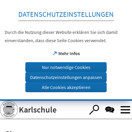
Inhalt anspringen
DATENSCHUTZEINSTELLUNGEN
Durch die Nutzung dieser Website erklären Sie sich damit
einverstanden, dass diese Seite Cookies verwendet.
(Öffnet
Mehr Infos
in
einem
Nur notwendige Cookies
neuen
Tab)
Datenschutzeinstellungen anpassen
Alle Cookies akzeptieren
Visuelle
Karlschule
Assistenzsoftware
öffnen.