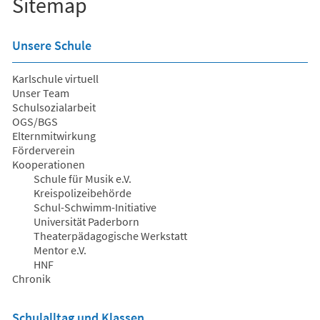
Sitemap
Unsere Schule
Karlschule virtuell
Unser Team
Schulsozialarbeit
OGS/BGS
Elternmitwirkung
Förderverein
Kooperationen
Schule für Musik e.V.
Kreispolizeibehörde
Schul-Schwimm-Initiative
Universität Paderborn
Theaterpädagogische Werkstatt
Mentor e.V.
HNF
Chronik
Schulalltag und Klassen