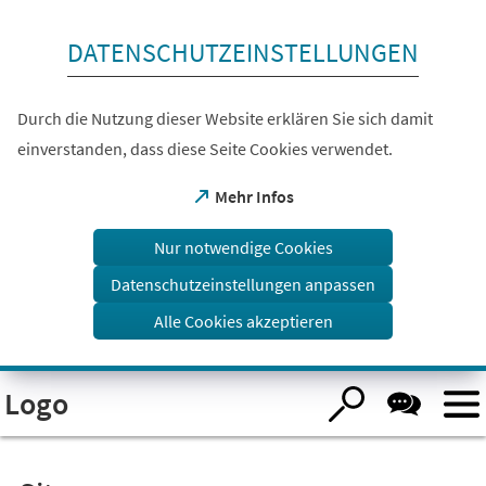
Inhalt anspringen
DATENSCHUTZEINSTELLUNGEN
Durch die Nutzung dieser Website erklären Sie sich damit
einverstanden, dass diese Seite Cookies verwendet.
(Öffnet
Mehr Infos
in
einem
Nur notwendige Cookies
neuen
Tab)
Datenschutzeinstellungen anpassen
Alle Cookies akzeptieren
Visuelle
Logo
Assistenzsoftware
öffnen.