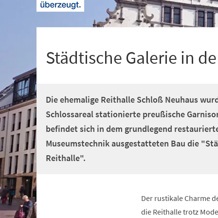
+
1
Städtische Galerie in d
Die ehemalige Reithalle Schloß Neuhaus wurd
Schlossareal stationierte preußische Garnison
befindet sich in dem grundlegend restaurier
Museumstechnik ausgestatteten Bau die "Städ
Reithalle".
Der rustikale Charme d
die Reithalle trotz Mod