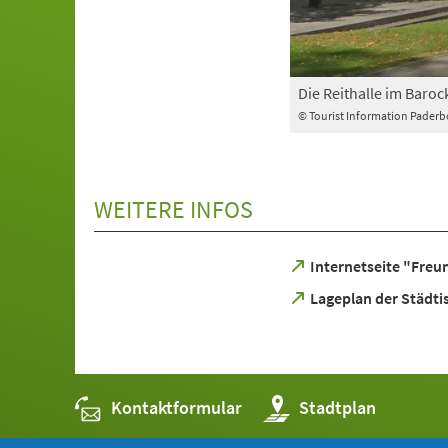
Die Reithalle im Baro
© Tourist Information Paderb
WEITERE INFOS
(Öffnet
Internetseite "Freun
in
(Öffnet
Lageplan der Städtis
einem
in
neuen
einem
Tab)
neuen
Tab)
Kontaktformular
(Öffnet
Stadtplan
in
einem