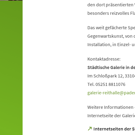
den dort präsentierten
besonders reizvolles Fla
Das weit gefächerte Sp
Gegenwartskunst, von d
Installation, in Einzel
Kontaktadresse:
Städtische Galerie in de
Im Schloßpark 12, 331
Tel. 05251 8811076
galerie-reithalle
pade
Weitere Informationen -
Internetseite der Galeri
(Öffnet
Internetseiten der S
in