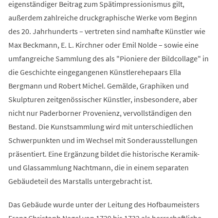
eigenständiger Beitrag zum Spätimpressionismus gilt,
außerdem zahlreiche druckgraphische Werke vom Beginn
des 20. Jahrhunderts – vertreten sind namhafte Künstler wie
Max Beckmann, E. L. Kirchner oder Emil Nolde – sowie eine
umfangreiche Sammlung des als "Pioniere der Bildcollage" in
die Geschichte eingegangenen Künstlerehepaars Ella
Bergmann und Robert Michel. Gemälde, Graphiken und
Skulpturen zeitgenössischer Künstler, insbesondere, aber
nicht nur Paderborner Provenienz, vervollständigen den
Bestand. Die Kunstsammlung wird mit unterschiedlichen
Schwerpunkten und im Wechsel mit Sonderausstellungen
präsentiert. Eine Ergänzung bildet die historische Keramik-
und Glassammlung Nachtmann, die in einem separaten
Gebäudeteil des Marstalls untergebracht ist.
Das Gebäude wurde unter der Leitung des Hofbaumeisters
Franz Christoph Nagel von 1729 bis 1732 als herrschaftliche