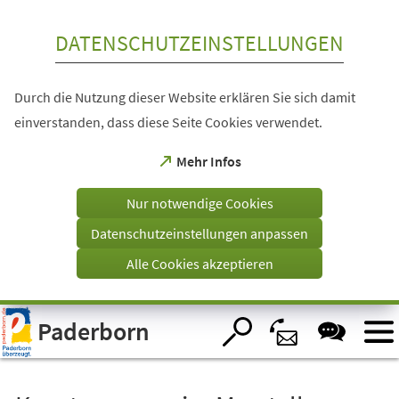
Inhalt anspringen
DATENSCHUTZEINSTELLUNGEN
Durch die Nutzung dieser Website erklären Sie sich damit
einverstanden, dass diese Seite Cookies verwendet.
(Öffnet
Mehr Infos
in
einem
Nur notwendige Cookies
neuen
Tab)
Datenschutzeinstellungen anpassen
Alle Cookies akzeptieren
Visuelle
Paderborn
Assistenzsoftware
öffnen.