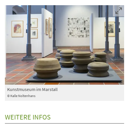
einem
neuen
Tab)
Kunstmuseum im Marstall
© Kalle Noltenhans
WEITERE INFOS