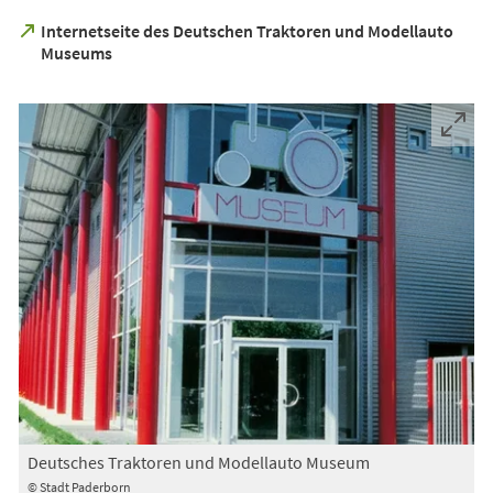
Internetseite des Deutschen Traktoren und Modellauto
(Öffnet
Museums
in
einem
neuen
Tab)
Deutsches Traktoren und Modellauto Museum
© Stadt Paderborn