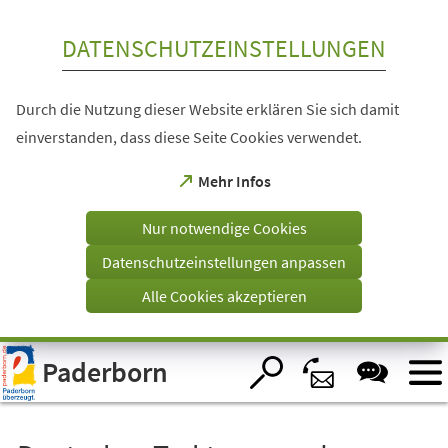
Inhalt anspringen
DATENSCHUTZEINSTELLUNGEN
Durch die Nutzung dieser Website erklären Sie sich damit
einverstanden, dass diese Seite Cookies verwendet.
(Öffnet
Mehr Infos
in
einem
Nur notwendige Cookies
neuen
Tab)
Datenschutzeinstellungen anpassen
Alle Cookies akzeptieren
Visuelle
Paderborn
Assistenzsoftware
öffnen.