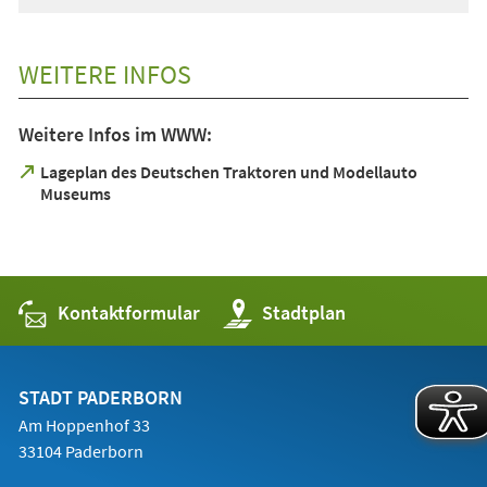
WEITERE INFOS
Weitere Infos im WWW:
Lageplan des Deutschen Traktoren und Modellauto
(Öffnet
Museums
in
einem
neuen
Tab)
Kontaktformular
(Öffnet
Stadtplan
in
einem
neuen
Tab)
STADT PADERBORN
Am Hoppenhof 33
33104 Paderborn